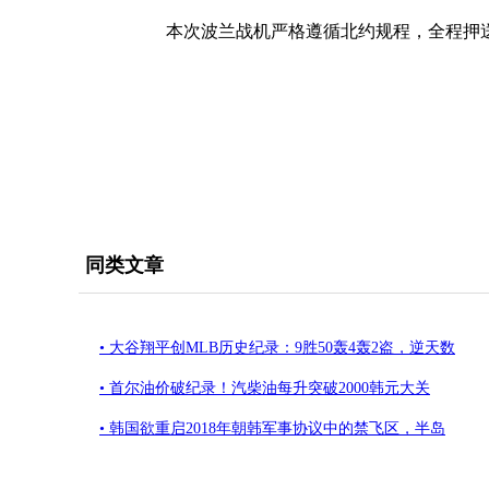
本次波兰战机严格遵循北约规程，全程押送
同类文章
• 大谷翔平创MLB历史纪录：9胜50轰4轰2盗，逆天数
• 首尔油价破纪录！汽柴油每升突破2000韩元大关
• 韩国欲重启2018年朝韩军事协议中的禁飞区，半岛