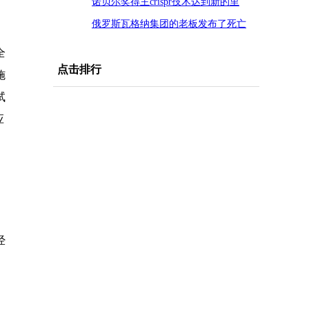
诺贝尔奖得主crispr技术达到新的里
程碑：“潜力巨大”
俄罗斯瓦格纳集团的老板发布了死亡
士兵的照片，指责国防部剥夺了他们
全
的弹药
点击排行
施
试
应
经