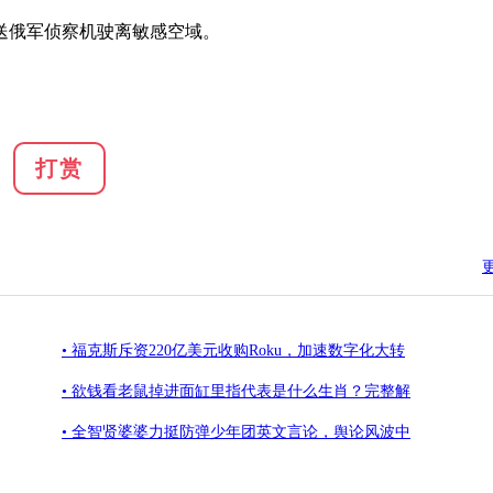
俄军侦察机驶离敏感空域。
打赏
• 福克斯斥资220亿美元收购Roku，加速数字化大转
• 欲钱看老鼠掉进面缸里指代表是什么生肖？完整解
• 全智贤婆婆力挺防弹少年团英文言论，舆论风波中