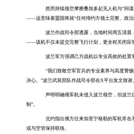
然而持续领空摩擦叠加多起无人机与“间谍气
——这意味着盟国将就“任何缔约方领土完整、政治
波兰作战司令部透露，当地时间周五清晨，
——该机不仅未提交完整飞行计划，更全程关闭应
波兰军方强调己方战机以专业高效的处置掌
“我们致敬空军官兵的专业素养与高度警惕
决心。”波兰武装部队作战司令部在X平台发文致谢
声明明确俄军机未侵入波兰领空，但波兰仍
制”。
北约指出俄方往来加里宁格勒的军机常在不
或与空管保持联络。