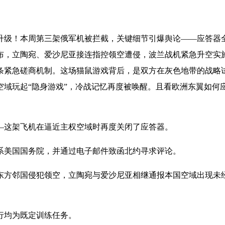
级！本周第三架俄军机被拦截，关键细节引爆舆论——应答器
布，立陶宛、爱沙尼亚接连指控领空遭侵，波兰战机紧急升空实
条紧急磋商机制。这场猫鼠游戏背后，是双方在灰色地带的战略
空域玩起“隐身游戏”，冷战记忆再度被唤醒。且看欧洲东翼如何
这架飞机在逼近主权空域时再度关闭了应答器。
美国国务院，并通过电子邮件致函北约寻求评论。
方邻国侵犯领空，立陶宛与爱沙尼亚相继通报本国空域出现未
均为既定训练任务。