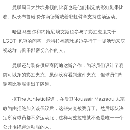
曼联周日大胜埃弗顿的比赛也是他们指定的彩虹鞋带比
赛。队长布鲁诺·费尔南德斯戴着彩虹臂章支持这场运动。
哈里·马奎尔和约翰尼·埃文斯也参与了彩虹魔鬼关于
LGBT+包容的问答。老特拉福德球场边举行了一场活动来庆
祝这群与俱乐部密切合作的人。
曼联还与装备供应商阿迪达斯合作，为球员们设计了赛
前可以穿的彩虹夹克。虽然没有看到这件夹克，但球员们却
穿着比赛服走出了隧道。
据The Athletic报道，在后卫Noussair Mazraoui以宗
教为由拒绝加入该倡议后，这些夹克被丢弃了。然后球队决
定所有球员都不穿运动服，这样马兹拉维就不会是唯一一个
公开拒绝穿运动服的人。