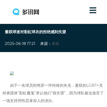
曼联球迷对彩虹球衣的拒绝感到失望
2025-06-18 17:21
来源：
本站
由于一名球员拒绝穿一件特殊的夹克，曼联的LGBT+支
持者团体“彩虹魔鬼”承认他们“很失望”，因为球队被迫放弃了
一场支持同性恋者加入的演出。