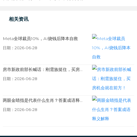
相关资讯
Meta全球裁员10%，AI烧钱后降本自救
日期：2026-06-28
房市新政前部长喊话：刚需族挺住，买房...
日期：2026-06-28
两眼金睛指是代表什么生肖？答案成语释...
日期：2026-06-28