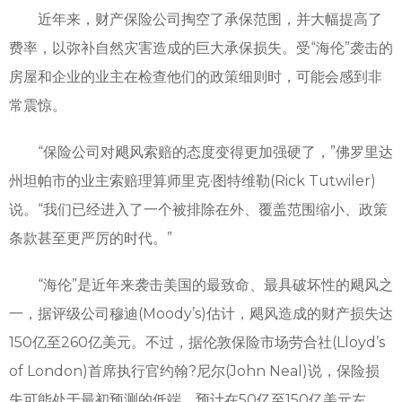
近年来，财产保险公司掏空了承保范围，并大幅提高了
费率，以弥补自然灾害造成的巨大承保损失。受“海伦”袭击的
房屋和企业的业主在检查他们的政策细则时，可能会感到非
常震惊。
“保险公司对飓风索赔的态度变得更加强硬了，”佛罗里达
州坦帕市的业主索赔理算师里克·图特维勒(Rick Tutwiler)
说。“我们已经进入了一个被排除在外、覆盖范围缩小、政策
条款甚至更严厉的时代。”
“海伦”是近年来袭击美国的最致命、最具破坏性的飓风之
一，据评级公司穆迪(Moody’s)估计，飓风造成的财产损失达
150亿至260亿美元。不过，据伦敦保险市场劳合社(Lloyd’s
of London)首席执行官约翰?尼尔(John Neal)说，保险损
失可能处于最初预测的低端，预计在50亿至150亿美元左