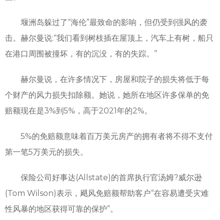
堰洲岛躲过了“海伦”最致命的影响，但仍受到强风的袭
击。赫尔曼说:“我们看到树枝插在屋顶上，汽车上有树，船只
在港口周围被撞坏，有的沉没，有的失踪。”
赫尔曼说，在许多情况下，房屋和院子的损失将低于每
个财产的风力损失扣除额。她说，她所在地区许多保单的免
赔额现在是3%到5%，高于2021年的2%。
5%的免赔额意味着百万美元房产的拥有者将不得不支付
第一笔5万美元的损失。
保险公司好事达(Allstate)的首席执行官汤姆?威尔逊
(Tom Wilson)表示，飓风免赔额帮助客户“在容易遭受灾难
性风暴的地区获得可靠的保护”。