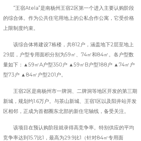
“王宿Atela”是南杨州王宿2区第一个进入主要认购阶段
的综合体。作为公共住宅用地上的公私合作公寓，它受价格
上限制度约束。
该综合体将建设7栋楼，共812户，涵盖地下2层至地上
29层，户型专用面积分别为59㎡、74㎡和84㎡。各户型数
量如下：▲59㎡A户型350户 ▲59㎡B户型188户 ▲74㎡户
型73户 ▲84㎡户型201户。
王宿2区是南杨州市一牌洞、二牌洞等地区开发的第三期
新城，规划约1.6万户。与茶山新城、王宿1区以及阳井站开发
区相邻，正成为首都圈东北部的新住宅轴线，备受关注。
该项目在预认购阶段就录得高竞争率。特别供应的平均
竞争率达到15.7比1，最高为29.9比1（针对84㎡专用面