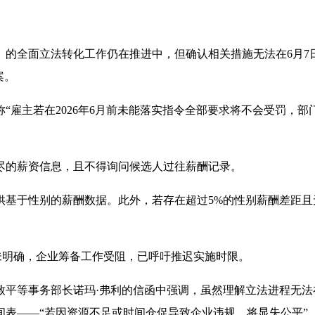
全面立法转化工作仍在推进中，但确认相关措施无法在6月7
案。
雇主若在2026年6月前未能落实指令全部要求将不会受罚，部
的薪资信息，且不得询问候选人过往薪酬记录。
基于性别的薪酬数据。此外，若存在超过5%的性别薪酬差距且
。
未明确，企业筹备工作受阻，已呼吁推迟实施时限。
致平等事务部长诺玛·弗利的信函中强调，虽然理解立法进程无法
间表——“若因资源不足或时间仓促导致企业违规，将显失公平”