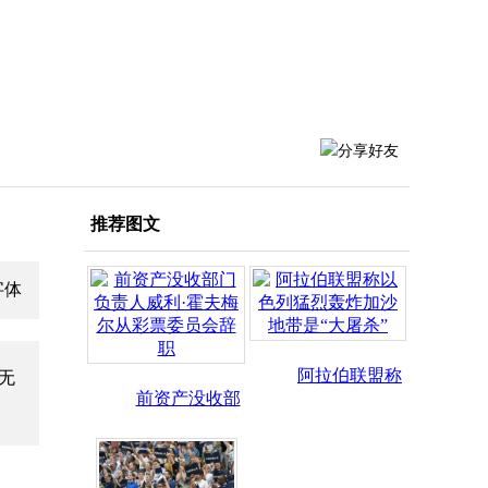
推荐图文
阿拉伯联盟称
无
前资产没收部
以色列猛
门负责人