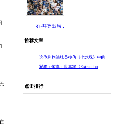
日
乔·拜登出局，
卡玛拉
推荐文章
门
这位利物浦球员模仿《七龙珠》中的
著名技巧庆祝进球!
鬣狗：惊喜：世嘉将《Extraction
Shooter》踢进垃圾桶
无
点击排行
在
。